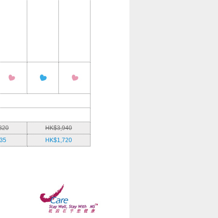
820
HK$3,940
35
HK$1,720