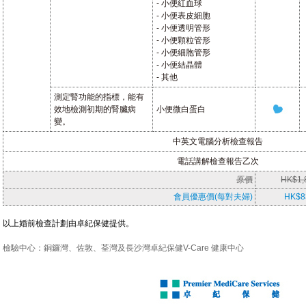
- 小便紅血球
- 小便表皮細胞
- 小便透明管形
- 小便顆粒管形
- 小便細胞管形
- 小便結晶體
- 其他
測定腎功能的指標，能有
效地檢測初期的腎臟病
小便微白蛋白
變。
中英文電腦分析檢查報告
電話講解檢查報告乙次
原價
HK$1,
會員優惠價(每對夫婦)
HK$8
以上婚前檢查計劃由卓紀保健提供。
檢驗中心：銅鑼灣、佐敦、荃灣及長沙灣卓紀保健V-Care 健康中心