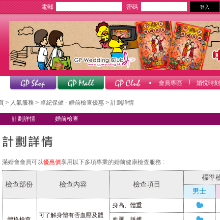
電郵
密碼
會員專區
婚悅時刻
頁
>
人氣服務
>
卓紀保健 - 婚前檢查優惠
> 計劃詳情
計劃詳情
婚前檢查
滿婚會會員可以
優惠價
享用以下多項專業的婚前健康檢查服務 :
標準
檢查部份
檢查內容
檢查項目
男士
身高、體重
可了解身體有否血壓及體
體格檢查
血壓、脈搏