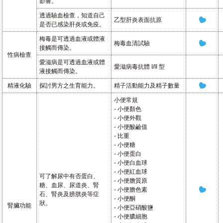
影響。
透過驗血檢查，知道自己
乙型肝炎表面抗原
是否已感染肝炎或免疫。
梅毒是可透過血液或體液
梅毒血清試驗
接觸而傳染。
性病檢查
愛滋病是可透過血液或體
愛滋病毒抗體 I/II 型
液接觸而傳染。
精液化驗
探討男方之生育能力。
精子活動能力及精子數量
小便常規
- 小便顏色
- 小便外觀
- 小便酸鹼值
- 比重
- 小便糖
- 小便蛋白
- 小便白血球
- 小便紅血球
可了解尿中有否蛋白、
- 小便膽質原
糖、血尿、尿道炎、腎
- 小便膽色素
石、腎炎及膀胱炎等症
- 小便酮
狀。
腎臟功能
- 小便亞硝酸鹽
- 小便膿細胞