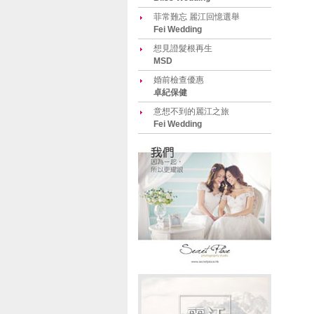
菲常難忘 麗江回憶選舉
Fei Wedding
想見證髮根再生
MSD
婚前檢查優惠
卓紀保健
意想不到的麗江之旅
Fei Wedding