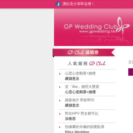
讚好及分享即送禮！
主
心思心意郵票+婚禮
繽婚意念
至「like」婚照大獎賞
心思心意郵票+婚禮
婚宴相片 即影即印
繽婚意念
對抗HPV 男女都可以
加衛苗
拍攝屬於你倆的甜蜜點滴
Bliss Wedding