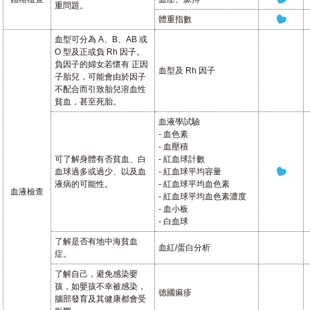
重問題。
體重指數
血型可分為 A、B、AB 或
O 型及正或負 Rh 因子。
負因子的婦女若懷有 正因
血型及 Rh 因子
子胎兒，可能會由於因子
不配合而引致胎兒溶血性
貧血，甚至死胎。
血液學試驗
- 血色素
- 血壓積
可了解身體有否貧血、白
- 紅血球計數
血球過多或過少、以及血
- 紅血球平均容量
液病的可能性。
- 紅血球平均血色素
血液檢查
- 紅血球平均血色素濃度
- 血小板
- 白血球
了解是否有地中海貧血
血紅/蛋白分析
症。
了解自己，避免感染嬰
孩，如嬰孩不幸被感染，
德國痳疹
腦部發育及其健康都會受