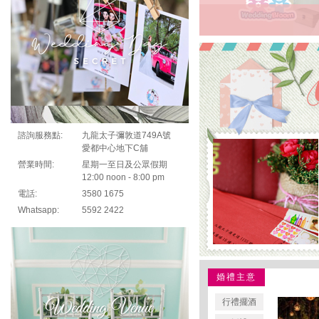
心意郵票
諮詢服務點:
九龍太子彌敦道749A號
愛都中心地下C舖
營業時間:
星期一至日及公眾假期
12:00 noon - 8:00 pm
電話:
3580 1675
Whatsapp:
5592 2422
婚禮主意
行禮擺酒