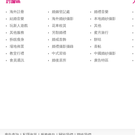
討論區
海外註冊
婚姻登記處
婚禮音樂
結婚音樂
海外婚紗攝影
本地婚紗攝影
玩新人遊戲
花車租賃
其他
其他服務
另類婚禮
蜜月旅行
扮靚瘦身
婚戒首飾
餅咭
場地佈置
婚禮攝影攝錄
喜帖
教堂行禮
中式習俗
中國婚紗攝影
會員通訊
婚後居所
廣告特區
廣告查詢
｜
私隱政策
｜
服務條款
｜
關於我們
｜
聯絡我們