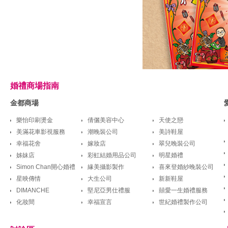
婚禮商場指南
金都商場
樂怡印刷燙金
倩儷美容中心
天使之戀
美滿花車影視服務
潮晚裝公司
美詩鞋屋
幸福花舍
嫁妝店
翠兒晚裝公司
姊妹店
彩虹結婚用品公司
明星婚禮
Simon Chan開心婚禮
緣美攝影製作
喜來登婚紗晚裝公司
星映傳情
大生公司
新新鞋屋
DIMANCHE
堅尼亞男仕禮服
囍愛一生婚禮服務
化妝間
幸福宣言
世紀婚禮製作公司