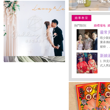
婚事教室
熱門類別:
婚禮場地
最常
唔少新
秉承傳
裙褂，..
新娘
1. 
式入男