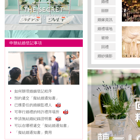
婚禮
囍餅
婚嫁資訊
婚禮場地
裙褂
申辦結婚登記事項
回禮
婚紗攝影
如何辦理婚姻登記程序
預約遞交「擬結婚通知書」
已獲委任的婚姻監禮人
可舉行婚禮的特許禮拜場所
申請無結婚紀錄證明書
可以在哪裡遞交「擬結婚通知書」
「擬結婚通知書」費用