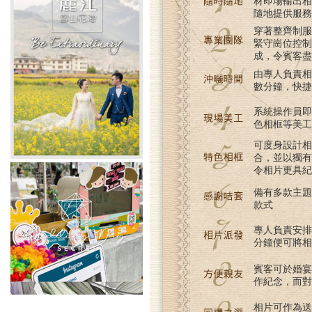
材即場輸出相
隨地提供服務
穿著整齊制服
緊守崗位控制
成，令賓客盡
由專人負責相
數分鐘，快捷
系統操作員即
色相框等美工
可度身設計相
合，並以獨有
令相片更具紀
備有多款主題
款式
專人負責安排
分鐘便可將相
賓客可於婚宴
作紀念，而對
相片可作為送