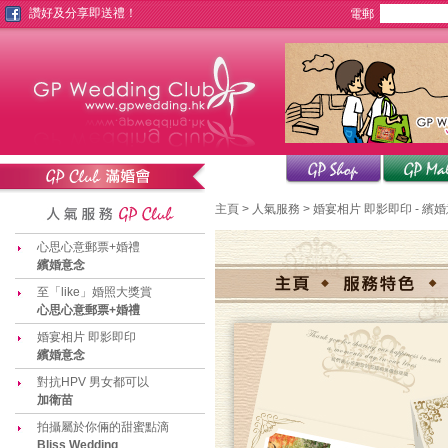
讚好及分享即送禮！
電郵
主頁
>
人氣服務
>
婚宴相片 即影即印 - 繽
心思心意郵票+婚禮
繽婚意念
至「like」婚照大獎賞
心思心意郵票+婚禮
婚宴相片 即影即印
繽婚意念
對抗HPV 男女都可以
加衛苗
拍攝屬於你倆的甜蜜點滴
Bliss Wedding