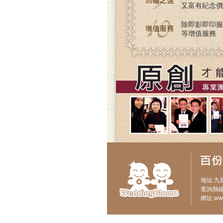
又富有紀念價
除即影即印服
等增值服務
地址:九
查詢熱線:
網址:
ww