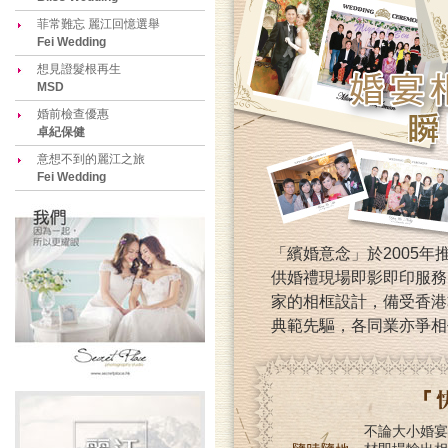
菲常難忘 麗江回憶選舉
Fei Wedding
想見證髮根再生
MSD
婚前檢查優惠
卓紀保健
意想不到的麗江之旅
Fei Wedding
「繽婚意念」於2005
供婚禮現場即影即印服務
家的相框設計，備受香港
典範先驅，各同業亦爭相
不論大小婚宴