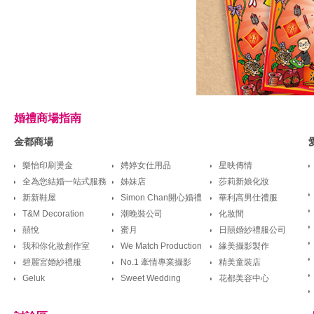
婚禮商場指南
金都商場
樂怡印刷燙金
娉婷女仕用品
星映傳情
全為您結婚一站式服務
姊妹店
莎莉新娘化妝
新新鞋屋
Simon Chan開心婚禮
華利高男仕禮服
T&M Decoration
潮晚裝公司
化妝間
囍悅
蜜月
日囍婚紗禮服公司
我和你化妝創作室
We Match Production
緣美攝影製作
碧麗宮婚紗禮服
No.1 牽情專業攝影
精美童裝店
Geluk
Sweet Wedding
花都美容中心