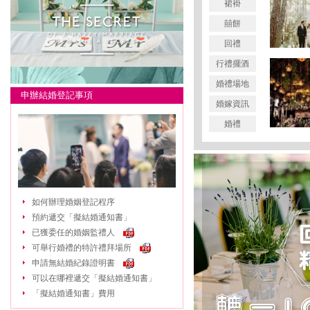
裙褂
囍餅
回禮
行禮擺酒
婚禮場地
申辦結婚登記事項
婚嫁資訊
婚禮
如何辦理婚姻登記程序
預約遞交「擬結婚通知書」
已獲委任的婚姻監禮人
可舉行婚禮的特許禮拜場所
申請無結婚紀錄證明書
可以在哪裡遞交「擬結婚通知書」
「擬結婚通知書」費用