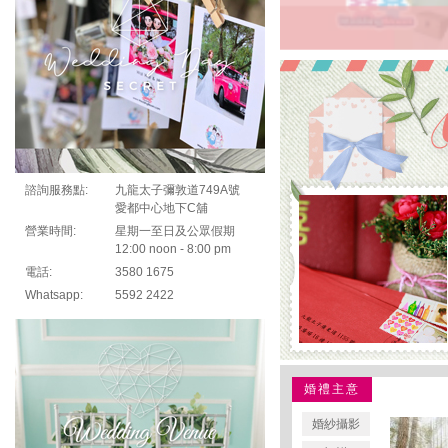
心意郵票
諮詢服務點:
九龍太子彌敦道749A號
愛都中心地下C舖
營業時間:
星期一至日及公眾假期
12:00 noon - 8:00 pm
電話:
3580 1675
Whatsapp:
5592 2422
婚禮主意
婚紗攝影