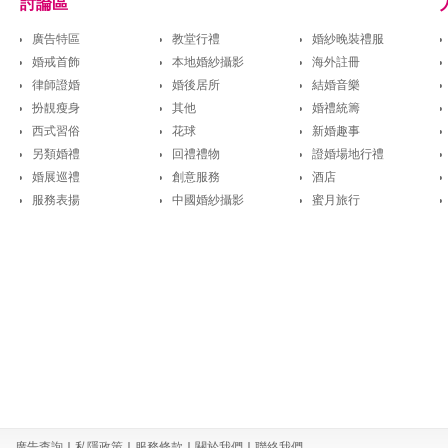
討論區
廣告特區
教堂行禮
婚紗晚裝禮服
婚戒首飾
本地婚紗攝影
海外註冊
律師證婚
婚後居所
結婚音樂
扮靚瘦身
其他
婚禮統籌
西式習俗
花球
新婚趣事
另類婚禮
回禮禮物
證婚場地行禮
婚展巡禮
創意服務
酒店
服務表揚
中國婚紗攝影
蜜月旅行
廣告查詢
｜
私隱政策
｜
服務條款
｜
關於我們
｜
聯絡我們