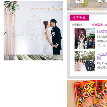
婚事教室
熱門類別:
婚禮場地
除咗
西式婚
娘拋花
們，而..
人生
團！‍
Big
候就要
哋...