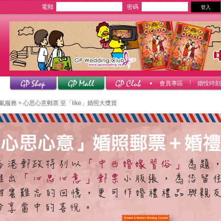
電郵
密碼
會員專區
婚悅時刻
氣服務
> 心思心意郵票 至「like」婚照大獎賞