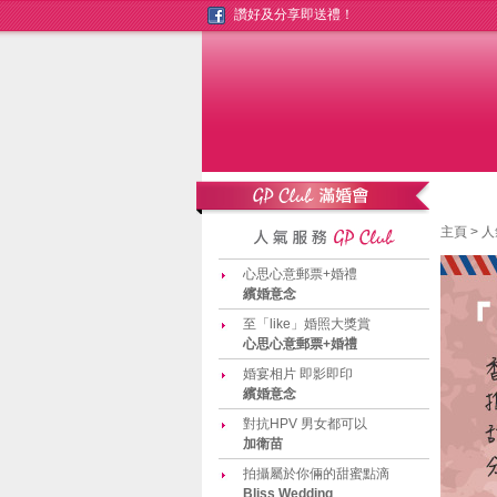
讚好及分享即送禮！
主頁
>
人
心思心意郵票+婚禮
繽婚意念
至「like」婚照大獎賞
心思心意郵票+婚禮
婚宴相片 即影即印
繽婚意念
對抗HPV 男女都可以
加衛苗
拍攝屬於你倆的甜蜜點滴
Bliss Wedding