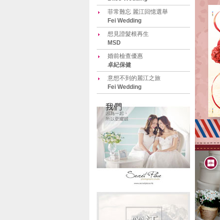
菲常難忘 麗江回憶選舉
Fei Wedding
想見證髮根再生
MSD
婚前檢查優惠
卓紀保健
意想不到的麗江之旅
Fei Wedding