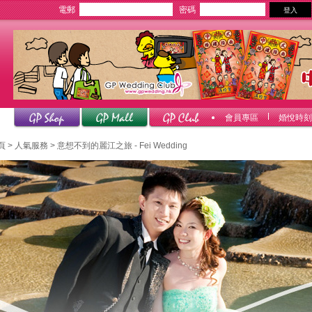
電郵
密碼
會員專區
婚悅時刻
頁
>
人氣服務
> 意想不到的麗江之旅 - Fei Wedding