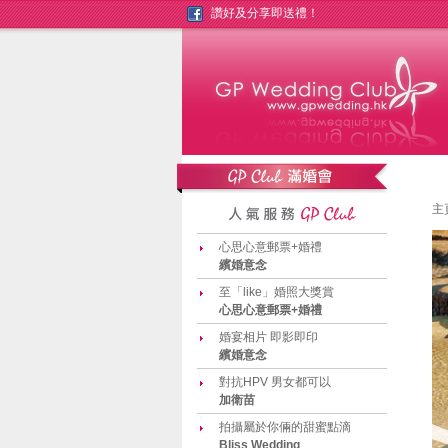
讚好及分享即送禮！
主
心思心意郵票+婚禮
繽婚意念
至「like」婚照大獎賞
心思心意郵票+婚禮
婚宴相片 即影即印
繽婚意念
對抗HPV 男女都可以
加衛苗
拍攝屬於你倆的甜蜜點滴
Bliss Wedding