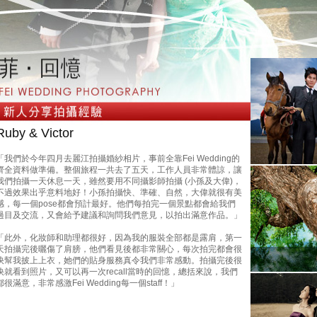
Ruby & Victor
「我們於今年四月去麗江拍攝婚紗相片，事前全靠Fei Wedding的
齊全資料做準備。整個旅程一共去了五天，工作人員非常體諒，讓
我們拍攝一天休息一天，雖然要用不同攝影師拍攝 (小孫及大偉)，
不過效果出乎意料地好！小孫拍攝快、準確、自然，大偉就很有美
感，每一個pose都會預計最好。他們每拍完一個景點都會給我們
過目及交流，又會給予建議和詢問我們意見，以拍出滿意作品。」
「此外，化妝師和助理都很好，因為我的服裝全部都是露肩，第一
天拍攝完後曬傷了肩膀，他們看見後都非常關心，每次拍完都會很
快幫我披上上衣，她們的貼身服務真令我們非常感動。拍攝完後很
快就看到照片，又可以再一次recall當時的回憶，總括來說，我們
都很滿意，非常感激Fei Wedding每一個staff！」