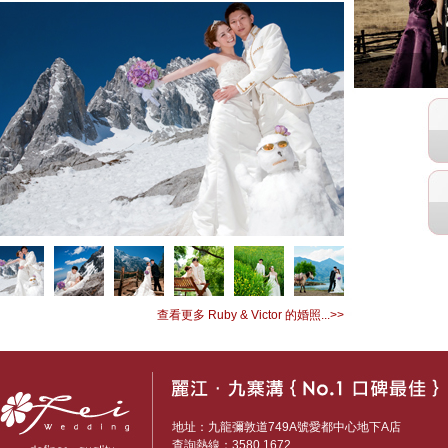
查看更多 Ruby & Victor 的婚照...>>
地址：九龍彌敦道749A號愛都中心地下A店
查詢熱線：3580 1672