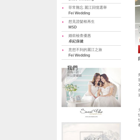
菲常難忘 麗江回憶選舉
Fei Wedding
想見證髮根再生
MSD
婚前檢查優惠
卓紀保健
意想不到的麗江之旅
Fei Wedding