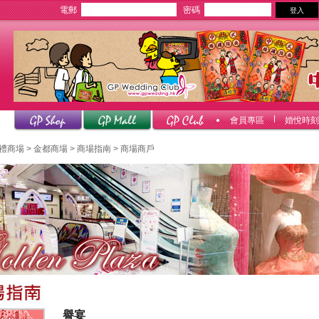
電郵
密碼
會員專區
婚悅時刻
禮商場
>
金都商場
>
商場指南
> 商場商戶
譽宴